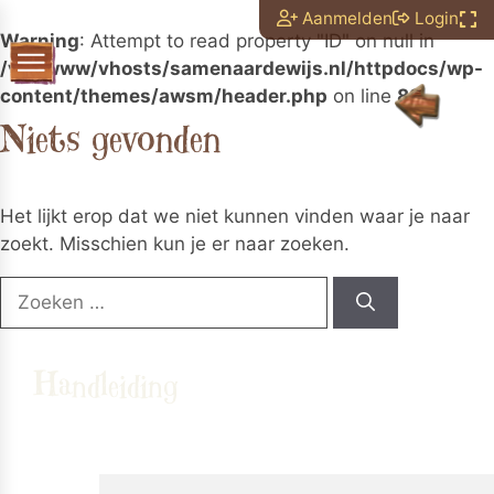
Aanmelden
Login
Warning
: Attempt to read property "ID" on null in
/var/www/vhosts/samenaardewijs.nl/httpdocs/wp-
content/themes/awsm/header.php
on line
88
N
i
e
t
s
g
e
v
o
n
d
e
n
Het lijkt erop dat we niet kunnen vinden waar je naar
zoekt. Misschien kun je er naar zoeken.
Zoek
naar:
Handleiding