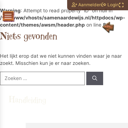
Aanmelden
Login
Warning
: Attempt to read property "ID" on null in
/var/www/vhosts/samenaardewijs.nl/httpdocs/wp-
content/themes/awsm/header.php
on line
88
N
i
e
t
s
g
e
v
o
n
d
e
n
Het lijkt erop dat we niet kunnen vinden waar je naar
zoekt. Misschien kun je er naar zoeken.
Zoek
naar:
Handleiding