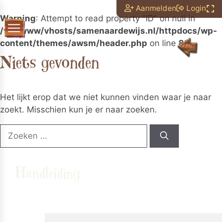
Aanmelden
Login
Warning
: Attempt to read property "ID" on null in
/var/www/vhosts/samenaardewijs.nl/httpdocs/wp-
content/themes/awsm/header.php
on line
88
N
i
e
t
s
g
e
v
o
n
d
e
n
Het lijkt erop dat we niet kunnen vinden waar je naar
zoekt. Misschien kun je er naar zoeken.
Zoek
naar:
Handleiding