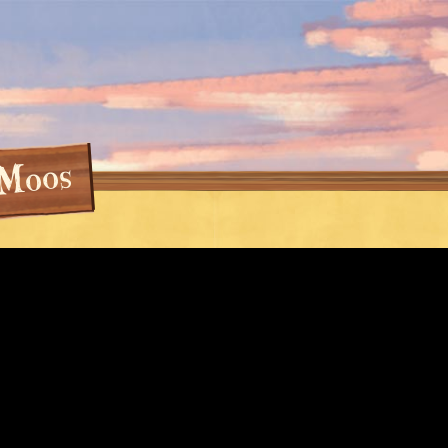
s
o
o
M