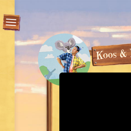
&
s
o
o
K