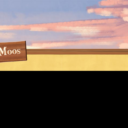
s
o
o
M