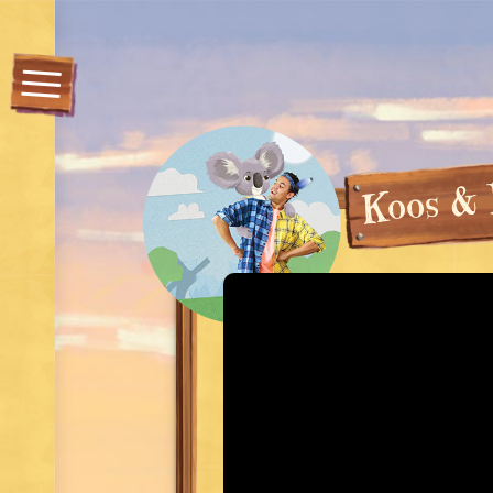
&
s
o
o
K